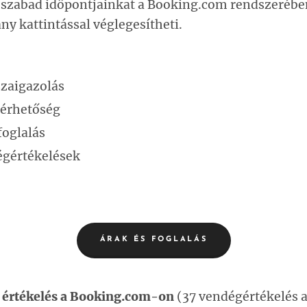
s szabad időpontjainkat a Booking.com rendszerébe
ny kattintással véglegesítheti.
szaigazolás
lérhetőség
foglalás
égértékelések
ÁRAK ÉS FOGLALÁS
i
értékelés a Booking.com-on
(37 vendégértékelés 