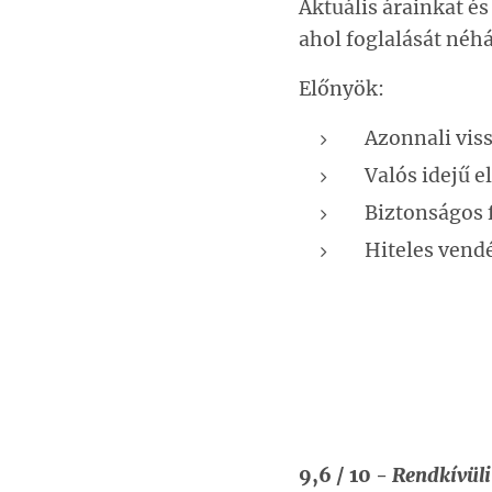
Aktuális árainkat é
ahol foglalását néhá
Előnyök:
Azonnali vis
Valós idejű e
Biztonságos 
Hiteles vend
9,6 / 10 -
Rendkívül