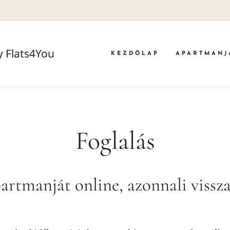
 Flats4You
KEZDŐLAP
APARTMANJ
Foglalás
partmanját online, azonnali vissza