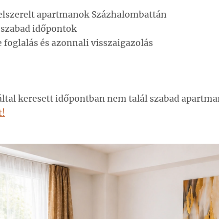
felszerelt apartmanok Százhalombattán
s szabad időpontok
 foglalás és azonnali visszaigazolás
tal keresett időpontban nem talál szabad apartma
t!